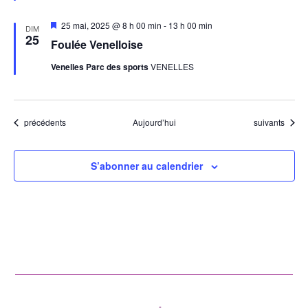
Mis
25 mai, 2025 @ 8 h 00 min
-
13 h 00 min
DIM
en
25
Foulée Venelloise
avant
Venelles Parc des sports
VENELLES
Évènements
Évènements
précédents
Aujourd’hui
suivants
S’abonner au calendrier