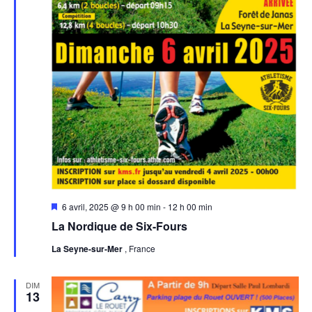
Mis
6 avril, 2025 @ 9 h 00 min
-
12 h 00 min
en
La Nordique de Six-Fours
avant
La Seyne-sur-Mer
, France
DIM
13