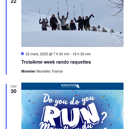
22
Mis
22 mars, 2025 @ 7 h 00 min
-
16 h 30 min
en
Troisième week rando raquettes
avant
Monetier
Monetier, France
DIM
30