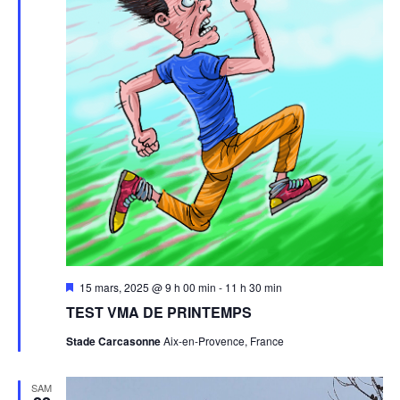
Mis
15 mars, 2025 @ 9 h 00 min
-
11 h 30 min
en
TEST VMA DE PRINTEMPS
avant
Stade Carcasonne
Aix-en-Provence, France
SAM