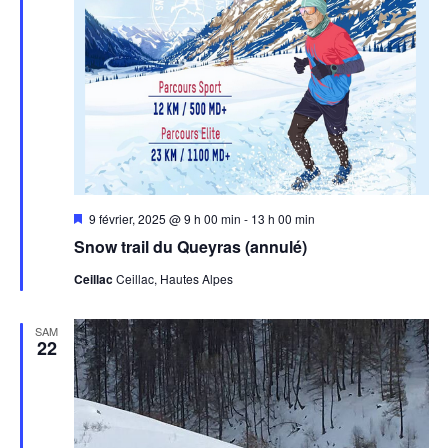
Mis
9 février, 2025 @ 9 h 00 min
-
13 h 00 min
en
Snow trail du Queyras (annulé)
avant
Ceillac
Ceillac, Hautes Alpes
SAM
22