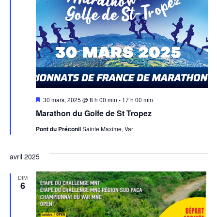
Mis
30 mars, 2025 @ 8 h 00 min
-
17 h 00 min
en
Marathon du Golfe de St Tropez
avant
Pont du Préconil
Sainte Maxime, Var
avril 2025
DIM
6