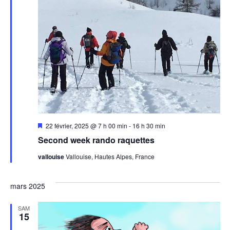
Mis
22 février, 2025 @ 7 h 00 min
-
16 h 30 min
en
Second week rando raquettes
avant
vallouise
Vallouise, Hautes Alpes, France
mars 2025
SAM
15