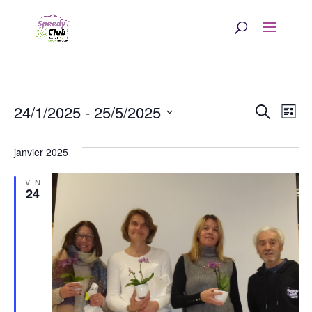
Évènements
Rech
Na
24/1/2025
 - 
25/5/2025
Recherche
Liste
d
et
Sélectionnez
une
janvier 2025
v
navi
date.
É
VEN
de
24
vues
Évè