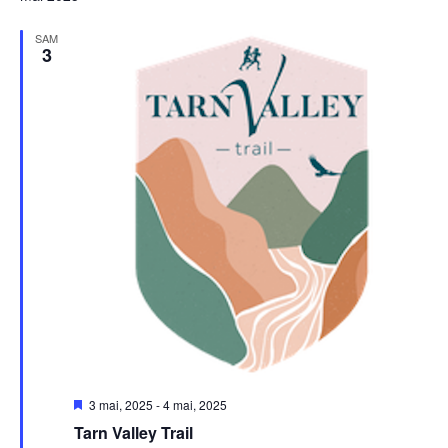
SAM
3
Mis
3 mai, 2025
-
4 mai, 2025
en
Tarn Valley Trail
avant