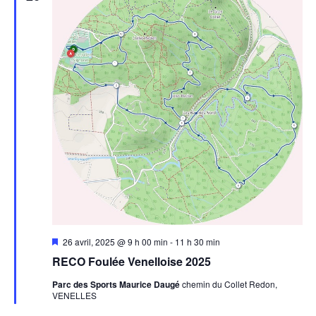
Mis
26 avril, 2025 @ 9 h 00 min
-
11 h 30 min
en
RECO Foulée Venelloise 2025
avant
Parc des Sports Maurice Daugé
chemin du Collet Redon,
VENELLES