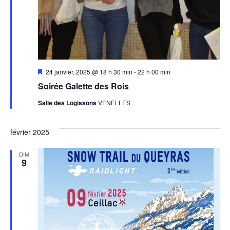
Mis
24 janvier, 2025 @ 18 h 30 min
-
22 h 00 min
en
Soirée Galette des Rois
avant
Salle des Logissons
VENELLES
février 2025
DIM
9