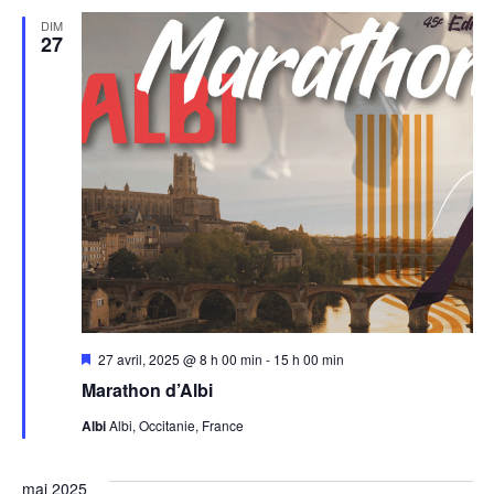
DIM
27
Mis
27 avril, 2025 @ 8 h 00 min
-
15 h 00 min
en
Marathon d’Albi
avant
Albi
Albi, Occitanie, France
mai 2025