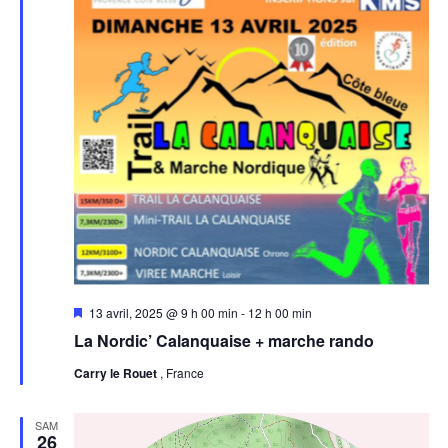
Mis
13 avril, 2025 @ 9 h 00 min
-
12 h 00 min
en
La Nordic’ Calanquaise + marche rando
avant
Carry le Rouet
, France
SAM
26