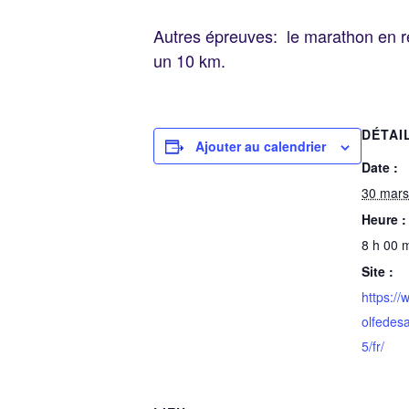
Autres épreuves: le marathon en re
un 10 km.
DÉTAI
Ajouter au calendrier
Date :
30 mars
Heure :
8 h 00 m
Site :
https:/
olfedes
5/fr/