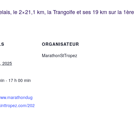
lais, le 2×21,1 km, la Trangolfe et ses 19 km sur la 1èr
LS
ORGANISATEUR
MarathonStTropez
, 2025
in - 17 h 00 min
/www.marathondug
ainttropez.com/202