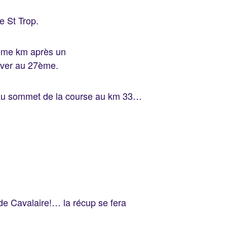
e St Trop.
5ème km après un
iver au 27ème.
 au sommet de la course au km 33…
 de Cavalaire!… la récup se fera