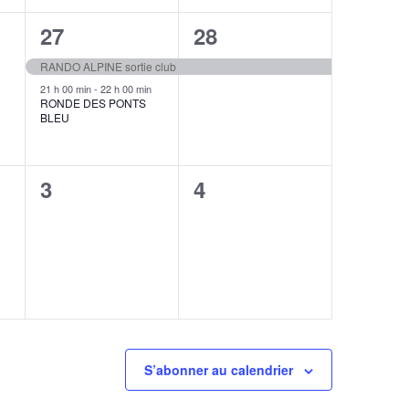
2
1
27
28
,
évènements,
évènement,
RANDO ALPINE sortie club
21 h 00 min
-
22 h 00 min
RONDE DES PONTS
BLEU
0
0
3
4
,
évènement,
évènement,
S’abonner au calendrier