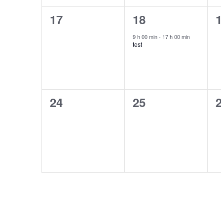
0
1
17
18
évènement,
évènement,
9 h 00 min
-
17 h 00 min
test
0
0
24
25
évènement,
évènement,