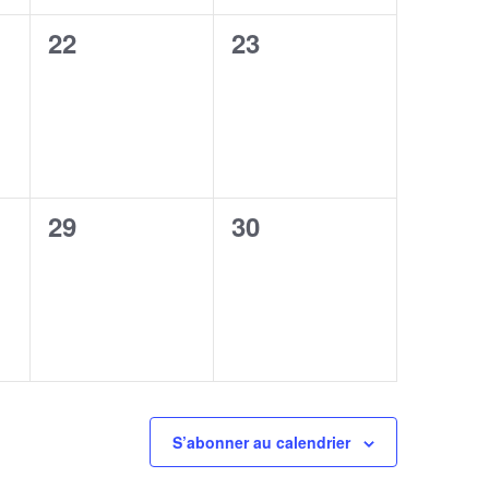
0
0
22
23
,
évènement,
évènement,
0
0
29
30
,
évènement,
évènement,
S’abonner au calendrier