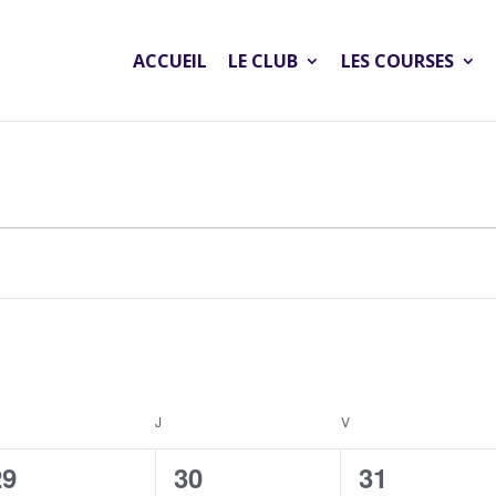
ACCUEIL
LE CLUB
LES COURSES
RCREDI
J
JEUDI
V
VENDREDI
0
0
0
29
30
31