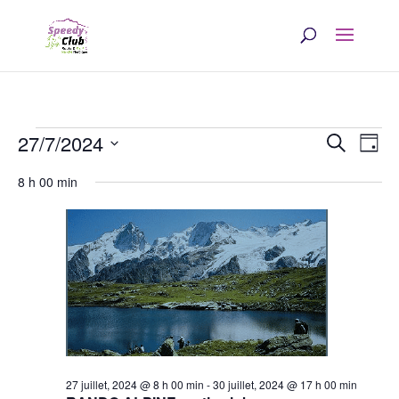
Évènements
Rech
Na
27/7/2024
Recherche
Jour
d
et
Sélectionnez
for
8 h 00 min
une
v
navi
27
date.
É
de
juillet,
vues
2024
Évè
27 juillet, 2024 @ 8 h 00 min
-
30 juillet, 2024 @ 17 h 00 min