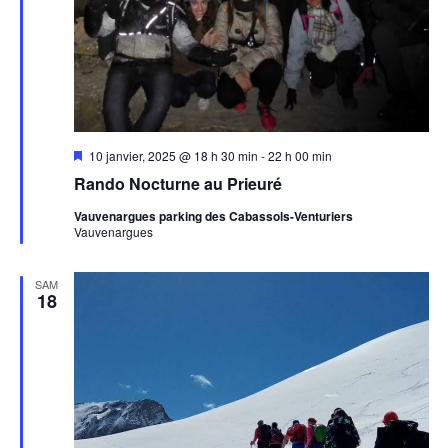
Mis
10 janvier, 2025 @ 18 h 30 min
-
22 h 00 min
en
Rando Nocturne au Prieuré
avant
Vauvenargues parking des Cabassols-Venturiers
Vauvenargues
SAM
18