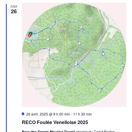
SAM
26
Mis
26 avril, 2025 @ 9 h 00 min
-
11 h 30 min
en
RECO Foulée Venelloise 2025
avant
Parc des Sports Maurice Daugé
chemin du Collet Redon,