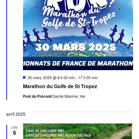
Mis
30 mars, 2025 @ 8 h 00 min
-
17 h 00 min
en
Marathon du Golfe de St Tropez
avant
Pont du Préconil
Sainte Maxime, Var
avril 2025
DIM
6