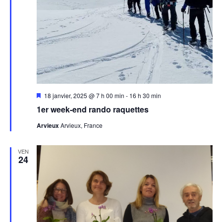
Mis
18 janvier, 2025 @ 7 h 00 min
-
16 h 30 min
en
1er week-end rando raquettes
avant
Arvieux
Arvieux, France
VEN
24