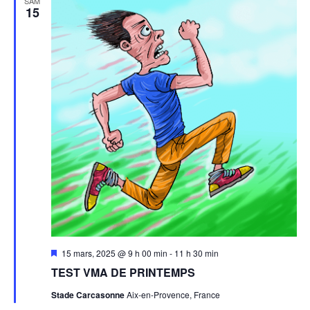
SAM
15
Mis
15 mars, 2025 @ 9 h 00 min
-
11 h 30 min
en
TEST VMA DE PRINTEMPS
avant
Stade Carcasonne
Aix-en-Provence, France