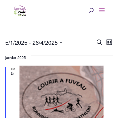
Évènements
Rech
Na
5/1/2025
 - 
26/4/2025
Recherche
Liste
d
et
Sélectionnez
une
janvier 2025
v
navi
date.
É
DIM
de
5
vues
Évè