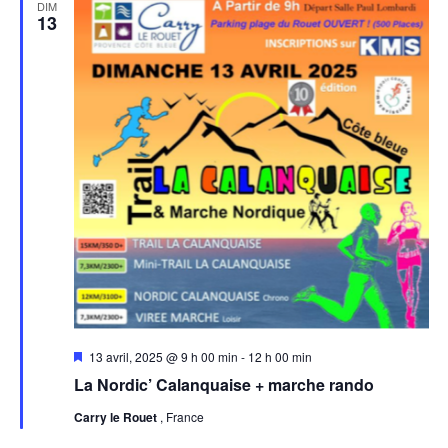
DIM
13
Mis
13 avril, 2025 @ 9 h 00 min
-
12 h 00 min
en
La Nordic’ Calanquaise + marche rando
avant
Carry le Rouet
, France