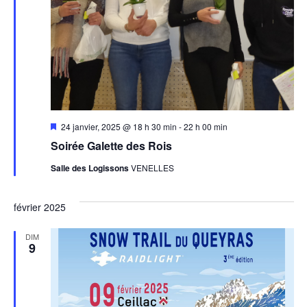
Mis
24 janvier, 2025 @ 18 h 30 min
-
22 h 00 min
en
Soirée Galette des Rois
avant
Salle des Logissons
VENELLES
février 2025
DIM
9