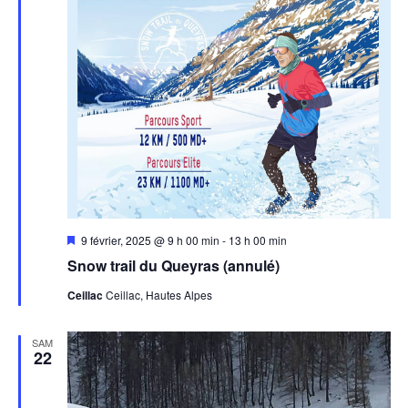
Mis
9 février, 2025 @ 9 h 00 min
-
13 h 00 min
en
Snow trail du Queyras (annulé)
avant
Ceillac
Ceillac, Hautes Alpes
SAM
22