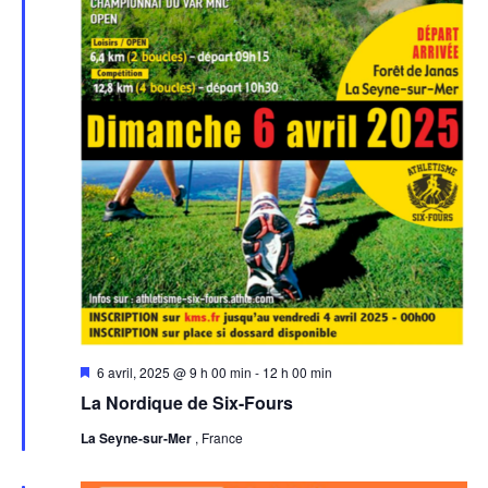
Mis
6 avril, 2025 @ 9 h 00 min
-
12 h 00 min
en
La Nordique de Six-Fours
avant
La Seyne-sur-Mer
, France