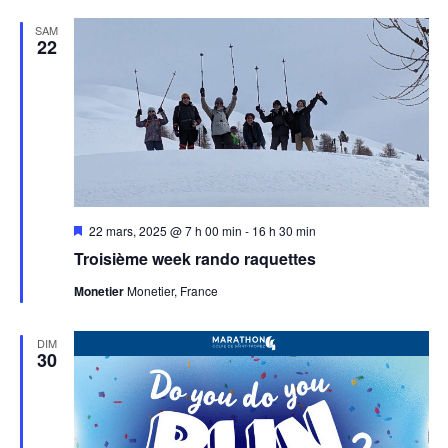
SAM
22
Mis
22 mars, 2025 @ 7 h 00 min
-
16 h 30 min
en
Troisième week rando raquettes
avant
Monetier
Monetier, France
DIM
30