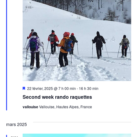
Mis
22 février, 2025 @ 7 h 00 min
-
16 h 30 min
en
Second week rando raquettes
avant
vallouise
Vallouise, Hautes Alpes, France
mars 2025