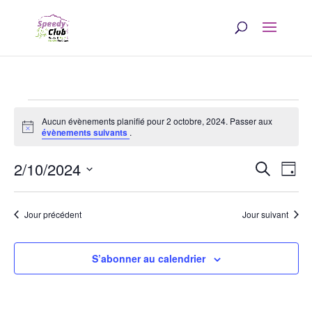
Évènements
Aucun évènements planifié pour 2 octobre, 2024. Passer aux
Notice
for
évènements suivants
.
Rech
Na
2
2/10/2024
Recherche
Jour
d
et
Sélectionnez
octobre,
une
v
navi
Jour précédent
Jour suivant
date.
2024
É
de
S’abonner au calendrier
vues
Évè