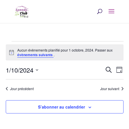
Évènements
Aucun évènements planifié pour 1 octobre, 2024. Passer aux
Notice
for
évènements suivants
.
Rech
Na
1
1/10/2024
Recherche
Jour
d
et
Sélectionnez
octobre,
une
v
navi
Jour précédent
Jour suivant
date.
2024
É
de
S’abonner au calendrier
vues
Évè