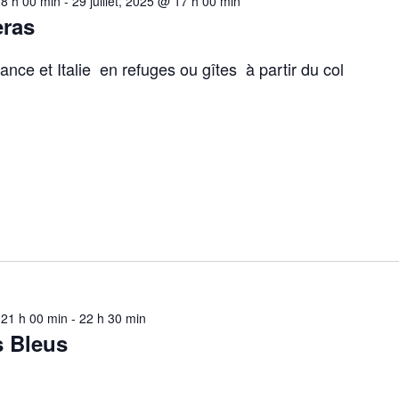
 8 h 00 min
-
29 juillet, 2025 @ 17 h 00 min
eras
rance et Italie en refuges ou gîtes à partir du col
@ 21 h 00 min
-
22 h 30 min
 Bleus