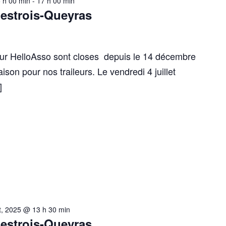
5 h 00 min
-
17 h 00 min
lestrois-Queyras
 sur HelloAsso sont closes depuis le 14 décembre
aison pour nos traileurs. Le vendredi 4 juillet
]
let, 2025 @ 13 h 30 min
lestrois-Queyras