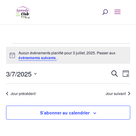
Évènements
Aucun évènements planifié pour 3 juillet, 2025. Passer aux
Notice
for
évènements suivants
.
Rech
Na
3
3/7/2025
Recherche
Jour
d
et
Sélectionnez
juillet,
une
v
navi
Jour précédent
Jour suivant
date.
2025
É
de
S’abonner au calendrier
vues
Évè