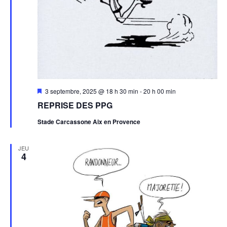
Mis
3 septembre, 2025 @ 18 h 30 min
-
20 h 00 min
en
REPRISE DES PPG
avant
Stade Carcassone Aix en Provence
JEU
4