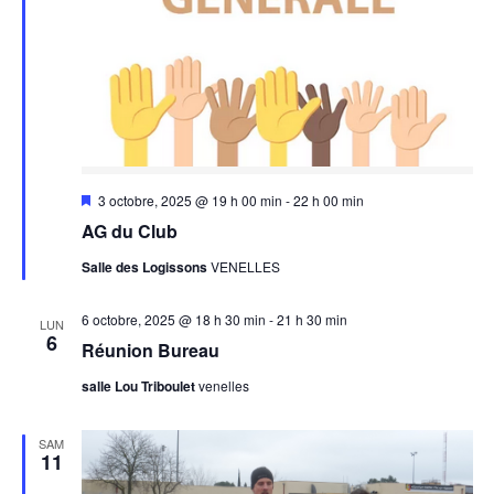
Mis
3 octobre, 2025 @ 19 h 00 min
-
22 h 00 min
en
AG du Club
avant
Salle des Logissons
VENELLES
6 octobre, 2025 @ 18 h 30 min
-
21 h 30 min
LUN
6
Réunion Bureau
salle Lou Triboulet
venelles
SAM
11