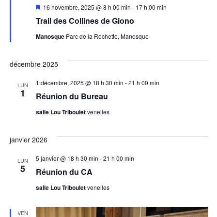
Mis
16 novembre, 2025 @ 8 h 00 min
-
17 h 00 min
en
Trail des Collines de Giono
avant
Manosque
Parc de la Rochette, Manosque
décembre 2025
1 décembre, 2025 @ 18 h 30 min
-
21 h 00 min
LUN
1
Réunion du Bureau
salle Lou Triboulet
venelles
janvier 2026
5 janvier @ 18 h 30 min
-
21 h 00 min
LUN
5
Réunion du CA
salle Lou Triboulet
venelles
VEN