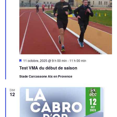
Mis
11 octobre, 2025 @ 9 h 00 min
-
11 h 00 min
en
Test VMA du début de saison
avant
Stade Carcassone Aix en Provence
DIM
12