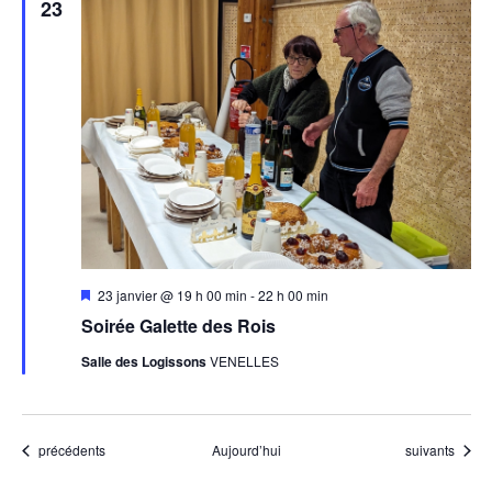
23
Mis
23 janvier @ 19 h 00 min
-
22 h 00 min
en
Soirée Galette des Rois
avant
Salle des Logissons
VENELLES
Évènements
Évènements
précédents
Aujourd’hui
suivants