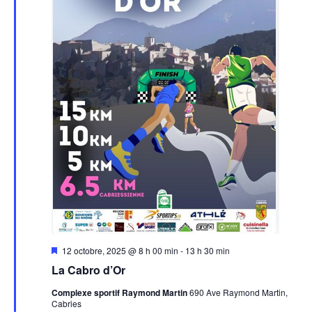
Mis
12 octobre, 2025 @ 8 h 00 min
-
13 h 30 min
en
La Cabro d’Or
avant
Complexe sportif Raymond Martin
690 Ave Raymond Martin,
Cabries