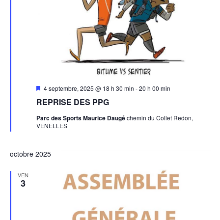
Mis
4 septembre, 2025 @ 18 h 30 min
-
20 h 00 min
en
REPRISE DES PPG
avant
Parc des Sports Maurice Daugé
chemin du Collet Redon,
VENELLES
octobre 2025
VEN
3