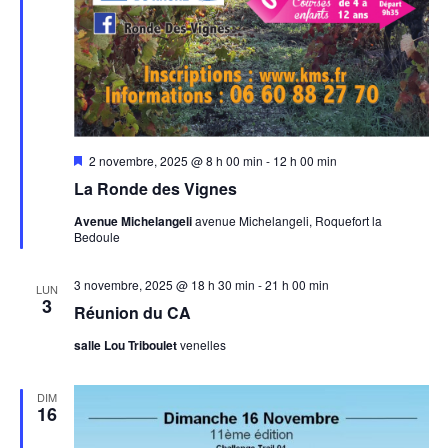
Mis
2 novembre, 2025 @ 8 h 00 min
-
12 h 00 min
en
La Ronde des Vignes
avant
Avenue Michelangeli
avenue Michelangeli, Roquefort la
Bedoule
3 novembre, 2025 @ 18 h 30 min
-
21 h 00 min
LUN
3
Réunion du CA
salle Lou Triboulet
venelles
DIM
16