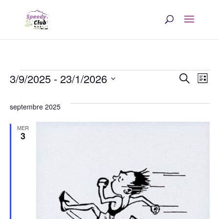
Évènements
Rech
Na
3/9/2025
 - 
23/1/2026
Recherche
Liste
d
et
Sélectionnez
une
septembre 2025
v
navi
date.
É
MER
de
3
vues
Évè