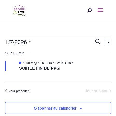
Évènements
Rech
Na
1/7/2026
Recherche
Jour
d
et
Sélectionnez
for
18 h 30 min
une
v
navi
1
date.
Mis
1 juillet @ 18 h 30 min
-
21 h 30 min
É
en
SOIRÉE FIN DE PPG
de
avant
juillet,
vues
2026
Évè
Jour suivant
Jour précédent
S’abonner au calendrier