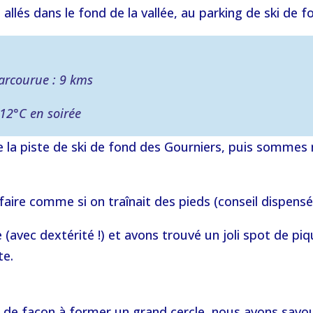
llés dans le fond de la vallée, au parking de ski de f
parcourue : 9 kms
 12°C en soirée
a piste de ski de fond des Gourniers, puis sommes m
aire comme si on traînait des pieds (conseil dispensé
 (avec dextérité !) et avons trouvé un joli spot de pi
te.
 de façon à former un grand cercle, nous avons savo