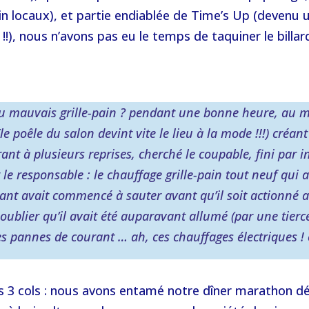
vin locaux), et partie endiablée de Time’s Up (devenu 
!), nous n’avons pas eu le temps de taquiner le billar
u mauvais grille-pain ? pendant une bonne heure, au m
(le poêle du salon devint vite le lieu à la mode !!!) cré
rant à plusieurs reprises, cherché le coupable, fini par 
r le responsable : le chauffage grille-pain tout neuf qui av
t avait commencé à sauter avant qu’il soit actionné au
 oublier qu’il avait été auparavant allumé (par une tie
s pannes de courant … ah, ces chauffages électriques ! o
des 3 cols : nous avons entamé notre dîner marathon d