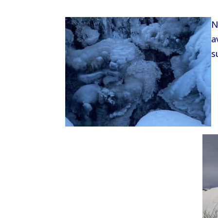
N
a
s