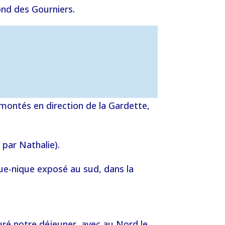
ond des Gourniers.
ontés en direction de la Gardette,
 par Nathalie).
que-nique exposé au sud, dans la
uré notre déjeuner, avec au Nord le