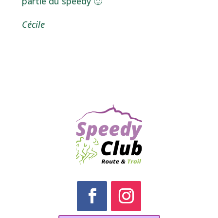
partie du speedy 🙂
Cécile