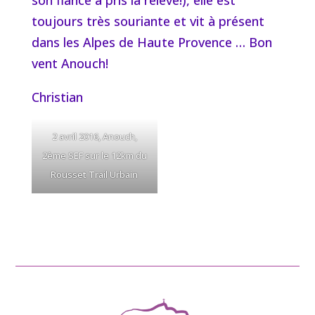
son fiancé a pris la relève!), elle est
toujours très souriante et vit à présent
dans les Alpes de Haute Provence … Bon
vent Anouch!
Christian
2 avril 2016, Anouch,
2ème SEF sur le 12km du
Rousset Trail Urbain