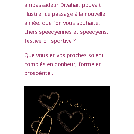
ambassadeur Divahar, pouvait
illustrer ce passage à la nouvelle
année, que l’on vous souhaite,
chers speedyennes et speedyens,
festive ET sportive ?
Que vous et vos proches soient
comblés en bonheur, forme et
prospérité…