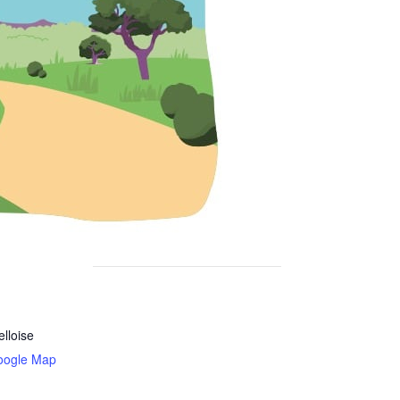
elloise
oogle Map